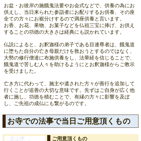
お盆・お彼岸の施餓鬼法要やお会式などで、供養の為にお
供えし、当日来られた参詣者にお配りするお供養、その座
全ての方々にお裾分けするので満座供養と言います。
お香、お花、果物、お菓子などを仏祖三宝に捧げ、お供え
することの功徳の大きさは経典にも説かれています。
仏説によると、お釈迦様の弟子である目連尊者は、餓鬼道
に堕ちた自分の亡き母親だけを救おうとするのではなく、
大勢の修行僧達に布施供養をし、法華経を信じることで、
餓鬼道で苦しむ人々を助けるようにとお釈迦様からご教示
を受けました。
亡き方に代わって、施主や遺された方々が善行を追加して
行くことが追善の大切な意味です。先ずはご自身が広く他
者に施し、功徳を積むことで、有縁の方々に影響を及ぼ
し、ご先祖の成仏にも繋がるのです。
お寺での法事で当日ご用意頂くもの
ご用意頂くもの