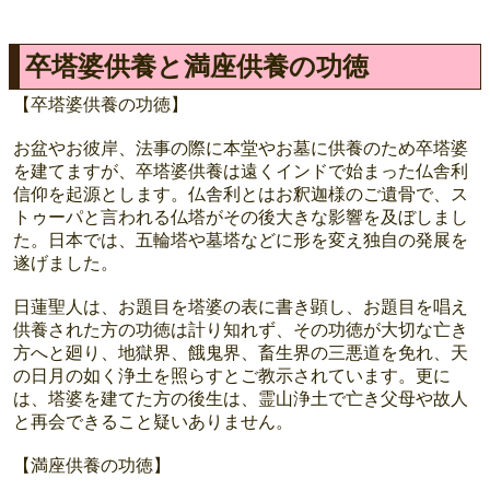
卒塔婆供養と満座供養の功徳
【卒塔婆供養の功徳】
お盆やお彼岸、法事の際に本堂やお墓に供養のため卒塔婆
を建てますが、卒塔婆供養は遠くインドで始まった仏舎利
信仰を起源とします。仏舎利とはお釈迦様のご遺骨で、ス
トゥーパと言われる仏塔がその後大きな影響を及ぼしまし
た。日本では、五輪塔や墓塔などに形を変え独自の発展を
遂げました。
日蓮聖人は、お題目を塔婆の表に書き顕し、お題目を唱え
供養された方の功徳は計り知れず、その功徳が大切な亡き
方へと廻り、地獄界、餓鬼界、畜生界の三悪道を免れ、天
の日月の如く浄土を照らすとご教示されています。更に
は、塔婆を建てた方の後生は、霊山浄土で亡き父母や故人
と再会できること疑いありません。
【満座供養の功徳】