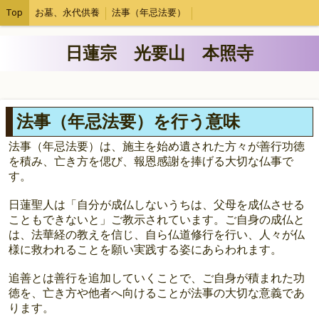
Top
お墓、永代供養
法事（年忌法要）
日蓮宗 光要山 本照寺
法事（年忌法要）を行う意味
法事（年忌法要）は、施主を始め遺された方々が善行功徳
を積み、亡き方を偲び、報恩感謝を捧げる大切な仏事で
す。
日蓮聖人は「自分が成仏しないうちは、父母を成仏させる
こともできないと」ご教示されています。ご自身の成仏と
は、法華経の教えを信じ、自ら仏道修行を行い、人々が仏
様に救われることを願い実践する姿にあらわれます。
追善とは善行を追加していくことで、ご自身が積まれた功
徳を、亡き方や他者へ向けることが法事の大切な意義であ
ります。