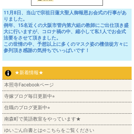
11月8日、当山で宗祖日蓮大聖人御報恩お会式の行事があ
りました。
例年、15名近くの大阪市管内第六組の教師にご出仕頂き盛
大に行いますが、コロナ禍の中、縮小して私1人でお会式
法要をさせて頂きました。
この世情の中、予想以上に多くのマスク姿の檀信徒方々に
参列頂き感謝の気持ちでいっぱいです！
★新着情報★
本照寺Facebookページ
寺嫁ブログ毎日更新中⭐︎
住職のブログ更新中⭐︎
南森町で英語教室をやっています★
ゆいごん白書とは➪こちらをご覧ください