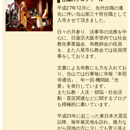
平成27年12月に、先代住職の遷
化に伴い当山第三十世住職として
入寺させて頂きました。
日々の月参り、法事等の法務を中
心に、日蓮宗大阪市管内では社会
教化事業協会、布教師会の役員
を、また八尾市仏教会では役員理
事をしております。
文書による布教にも力を入れてお
り、当山では行事毎に寺報『本照
寺通信』、年一回 機関紙『光
要』を発行しています。
また仏教・人生・煩悩・社会活
動・震災関連などに関するブログ
も積極的に書いています。
平成23年に起こった東日本大震災
以降、毎年被災地を訪れ、微力な
がら現地の方に少しでも寄り添え