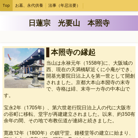
Top
お墓、永代供養
法事（年忌法要）
日蓮宗 光要山 本照寺
本照寺の縁起
当山は永禄元年（1558年)に、大阪城の
西、現在の天満橋駅近くに小庵ができ、
開基光要院日沾上人を第一世として開創
されました。京都大本山本圀寺の末寺
で、寺格は緋、末寺一カ寺の中本山で
す。
宝永2年（1705年）、第六世老行院日治上人の代に大阪市
の谷町に移転、堂宇が再建建立されました。以来、約350有
余年の間、その地で布教伝道が連綿と続きました。
寛政12年（1800年）の鎮守堂、鐘楼堂等の建立に始まり、