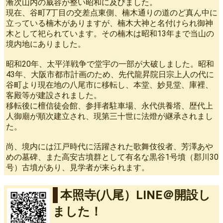
漸次山内の威容が整い昭和に及びました。
現在、谷町7丁目の交差点東側、楠木通りの道のど真ん中に
立っている楠木がありますが、楠木大神と名付けられ御神
木として祀られています。その楠木は昭和13年まで当山の
境内地にありました。
昭和20年、太平洋戦争で堂宇の一部が大破しました。昭和
43年、大阪市都市計画のため、先代龍昇院日宗上人の代に
谷町より現在地の八尾市に移転し、本堂、妙見堂、庫裡、
客殿等が建設されました。
移転後に檀信徒会館、参拝者駐車場、永代供養塔、歴代上
人御廟が順次建立され、現第三十世に法燈が継承されまし
た。
尚、境内には江戸時代に活躍された歌舞伎役者、芳澤あや
めの墓碑、また高安古墳群として有名な黒谷1号墳（郡川30
号）古墳があり、見学者が来られます。
本照寺(八尾）LINE＠開設し
ました！